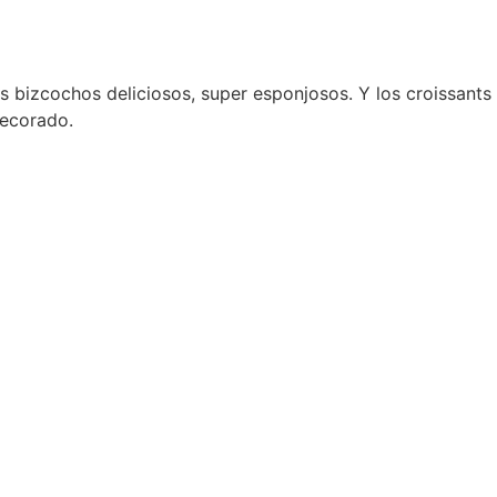
s bizcochos deliciosos, super esponjosos. Y los croissants
decorado.